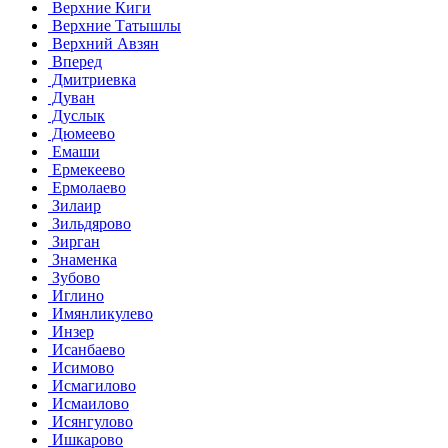
Верхние Киги
Верхние Татышлы
Верхний Авзян
Вперед
Дмитриевка
Дуван
Дуслык
Дюмеево
Емаши
Ермекеево
Ермолаево
Зилаир
Зильдярово
Зирган
Знаменка
Зубово
Иглино
Имянликулево
Инзер
Исанбаево
Исимово
Исмагилово
Исмаилово
Исянгулово
Ишкарово