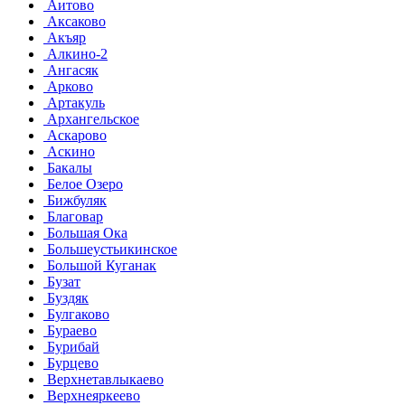
Аитово
Аксаково
Акъяр
Алкино-2
Ангасяк
Арково
Артакуль
Архангельское
Аскарово
Аскино
Бакалы
Белое Озеро
Бижбуляк
Благовар
Большая Ока
Большеустьикинское
Большой Куганак
Бузат
Буздяк
Булгаково
Бураево
Бурибай
Бурцево
Верхнетавлыкаево
Верхнеяркеево