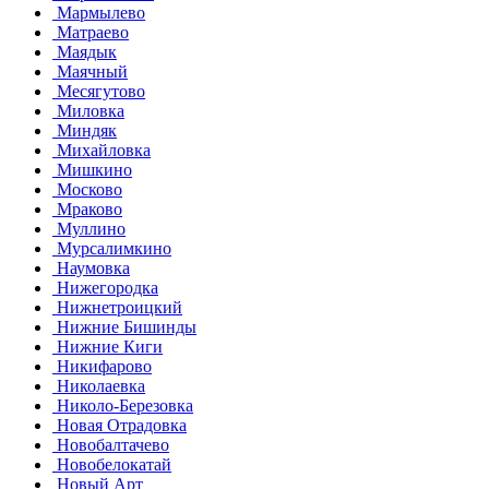
Мармылево
Матраево
Маядык
Маячный
Месягутово
Миловка
Миндяк
Михайловка
Мишкино
Москово
Мраково
Муллино
Мурсалимкино
Наумовка
Нижегородка
Нижнетроицкий
Нижние Бишинды
Нижние Киги
Никифарово
Николаевка
Николо-Березовка
Новая Отрадовка
Новобалтачево
Новобелокатай
Новый Арт