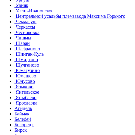
Урняк
Усень-Ивановское
Центральной усадьбы племзавода Максима Горького
Чекмагуш
Черкассы
Чесноковка
Чишмы
Шаран
Шафраново
Шингак-Куль
Шмидтово
Шулганово
Юмагузино
Юмашево
Юнусово
Языково
Янгельское
Яныбаево
Ярославка
Агидель
Баймак
Белебей
Белорецк
Бирск