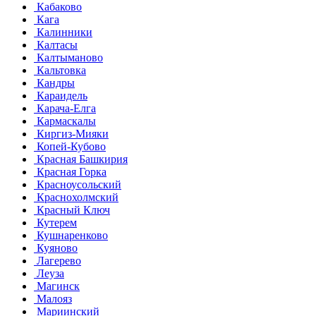
Кабаково
Кага
Калинники
Калтасы
Калтыманово
Кальтовка
Кандры
Караидель
Карача-Елга
Кармаскалы
Киргиз-Мияки
Копей-Кубово
Красная Башкирия
Красная Горка
Красноусольский
Краснохолмский
Красный Ключ
Кутерем
Кушнаренково
Куяново
Лагерево
Леуза
Магинск
Малояз
Мариинский