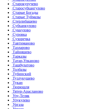
Старокуручево
Старосубхангулово
Старые Богады
Старые Туймазы
Стерлибашево
Субханкулово
Суккулово
Суровка
Сухоречка
Тавтиманово
Тазларово
Тайняшево
Тарказы
Татар-Улканово
Ташбулатово
Толбазы
Тубинский
Тузлукушево
Тукан
Тюрюшля
Тятер-Арасланово
Улу-Теляк
Улукулево
Ургаза
Ургуш