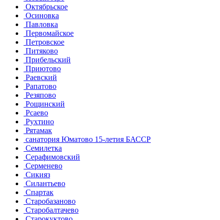
Октябрьское
Осиновка
Павловка
Первомайское
Петровское
Питяково
Прибельский
Приютово
Раевский
Рапатово
Резяпово
Рощинский
Рсаево
Рухтино
Рятамак
санатория Юматово 15-летия БАССР
Семилетка
Серафимовский
Серменево
Сикияз
Силантьево
Спартак
Старобазаново
Старобалтачево
Старокуктово