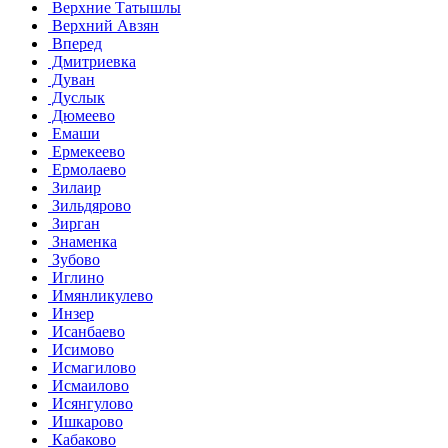
Верхние Татышлы
Верхний Авзян
Вперед
Дмитриевка
Дуван
Дуслык
Дюмеево
Емаши
Ермекеево
Ермолаево
Зилаир
Зильдярово
Зирган
Знаменка
Зубово
Иглино
Имянликулево
Инзер
Исанбаево
Исимово
Исмагилово
Исмаилово
Исянгулово
Ишкарово
Кабаково