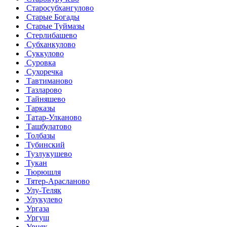
Старосубхангулово
Старые Богады
Старые Туймазы
Стерлибашево
Субханкулово
Суккулово
Суровка
Сухоречка
Тавтиманово
Тазларово
Тайняшево
Тарказы
Татар-Улканово
Ташбулатово
Толбазы
Тубинский
Тузлукушево
Тукан
Тюрюшля
Тятер-Арасланово
Улу-Теляк
Улукулево
Ургаза
Ургуш
Урняк