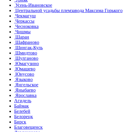
Усень-Ивановское
Центральной усадьбы племзавода Максима Горького
Чекмагуш
Черкассы
Чесноковка
Чишмы
Шаран
Шафраново
Шингак-Куль
Шмидтово
Шулганово
Юмагузино
Юмашево
Юнусово
Языково
Янгельское
Яныбаево
Ярославка
Агидель
Баймак
Белебей
Белорецк
Бирск
Благовещенск