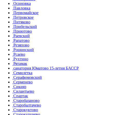
Осиновка
Павловка
Первомайское
Петровское
Питяково
Прибельский
Приютово
Раевский
Рапатово
Резяпово
Рощинский
Рсаево
Рухтино
Рятамак
санатория Юматово 15-летия БАССР
Семилетка
Серафимовский
Серменево
Сикияз
Силантьево
Спартак
Старобазаново
Старобалтачево
Старокуктово
Старокуручево