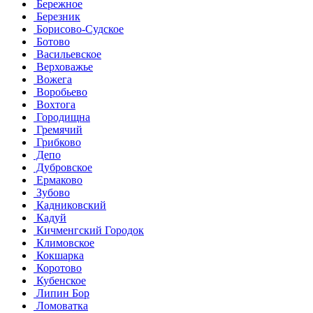
Бережное
Березник
Борисово-Судское
Ботово
Васильевское
Верховажье
Вожега
Воробьево
Вохтога
Городищна
Гремячий
Грибково
Депо
Дубровское
Ермаково
Зубово
Кадниковский
Кадуй
Кичменгский Городок
Климовское
Кокшарка
Коротово
Кубенское
Липин Бор
Ломоватка