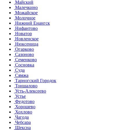
Майский
Малечкино
Можайское
Молочное
Нижний Енангск
Нифантово
Новатор
Новленское
Нюксеница
Огарково
Сазоново
Семенково
Сосновка
Суда
Сямжа
Тарногский Городок
Тоншалово
Усть-Алексеево
Устье
Федотово
Хорошево
Хохлово
Чагода
Чебсара
Шексна