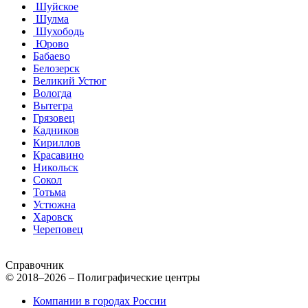
Шуйское
Шулма
Шухободь
Юрово
Бабаево
Белозерск
Великий Устюг
Вологда
Вытегра
Грязовец
Кадников
Кириллов
Красавино
Никольск
Сокол
Тотьма
Устюжна
Харовск
Череповец
Справочник
© 2018–2026 – Полиграфические центры
Компании в городах России