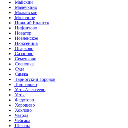
Майский
Малечкино
Можайское
Молочное
Нижний Енангск
Нифантово
Новатор
Новленское
Нюксеница
Огарково
Сазоново
Семенково
Сосновка
Суда
Сямжа
Тарногский Городок
Тоншалово
Усть-Алексеево
Устье
Федотово
Хорошево
Хохлово
Чагода
Чебсара
Шексна