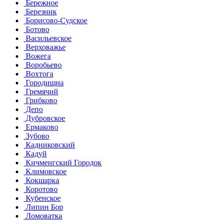
Бережное
Березник
Борисово-Судское
Ботово
Васильевское
Верховажье
Вожега
Воробьево
Вохтога
Городищна
Гремячий
Грибково
Депо
Дубровское
Ермаково
Зубово
Кадниковский
Кадуй
Кичменгский Городок
Климовское
Кокшарка
Коротово
Кубенское
Липин Бор
Ломоватка