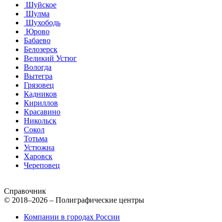
Шуйское
Шулма
Шухободь
Юрово
Бабаево
Белозерск
Великий Устюг
Вологда
Вытегра
Грязовец
Кадников
Кириллов
Красавино
Никольск
Сокол
Тотьма
Устюжна
Харовск
Череповец
Справочник
© 2018–2026 – Полиграфические центры
Компании в городах России