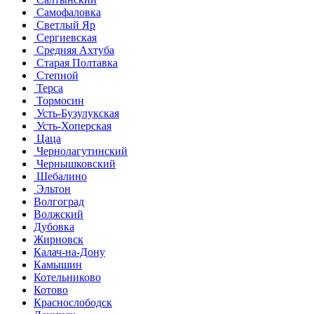
Самофаловка
Светлый Яр
Сергиевская
Средняя Ахтуба
Старая Полтавка
Степной
Терса
Тормосин
Усть-Бузулукская
Усть-Хоперская
Цаца
Чернолагутинский
Чернышковский
Шебалино
Эльтон
Волгоград
Волжский
Дубовка
Жирновск
Калач-на-Дону
Камышин
Котельниково
Котово
Краснослободск