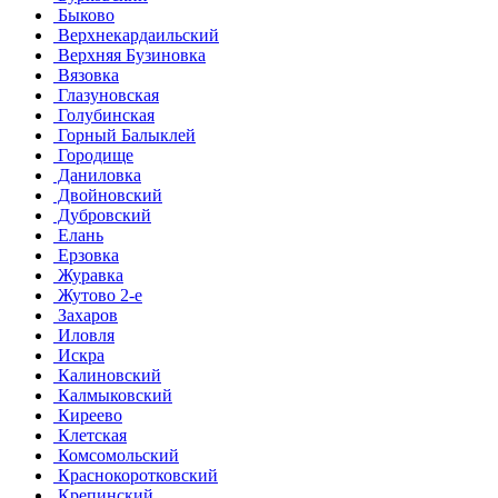
Быково
Верхнекардаильский
Верхняя Бузиновка
Вязовка
Глазуновская
Голубинская
Горный Балыклей
Городище
Даниловка
Двойновский
Дубровский
Елань
Ерзовка
Журавка
Жутово 2-е
Захаров
Иловля
Искра
Калиновский
Калмыковский
Киреево
Клетская
Комсомольский
Краснокоротковский
Крепинский