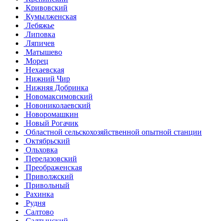
Кривовский
Кумылженская
Лебяжье
Липовка
Ляпичев
Матышево
Морец
Нехаевская
Нижний Чир
Нижняя Добринка
Новомаксимовский
Новониколаевский
Новоромашкин
Новый Рогачик
Областной сельскохозяйственной опытной станции
Октябрьский
Ольховка
Перелазовский
Преображенская
Приволжский
Привольный
Рахинка
Рудня
Салтово
Салтынский