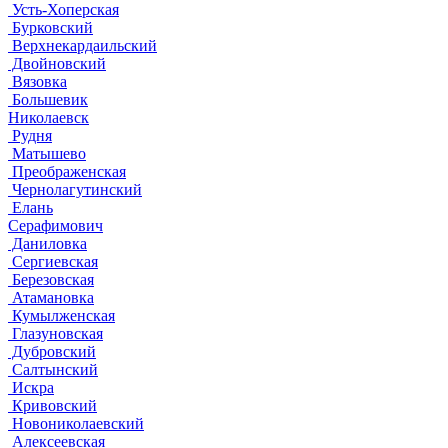
Усть-Хоперская
Бурковский
Верхнекардаильский
Двойновский
Вязовка
Большевик
Николаевск
Рудня
Матышево
Преображенская
Чернолагутинский
Елань
Серафимович
Даниловка
Сергиевская
Березовская
Атамановка
Кумылженская
Глазуновская
Дубровский
Салтынский
Искра
Кривовский
Новониколаевский
Алексеевская