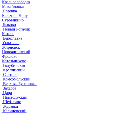
Краснослободск
Михайловка
Ерзовка
Калач-на-Дону
Суровикино
Быково
Новый Рогачик
Котово
Береславка
Ольховка
Жирновск
Новоаннинский
Фролово
Котельниково
Голубинская
Крепинский
Салтово
Комсомольский
Верхняя Бузиновка
Захаров
Цаца
Приволжский
Шебалино
Журавка
Калиновский