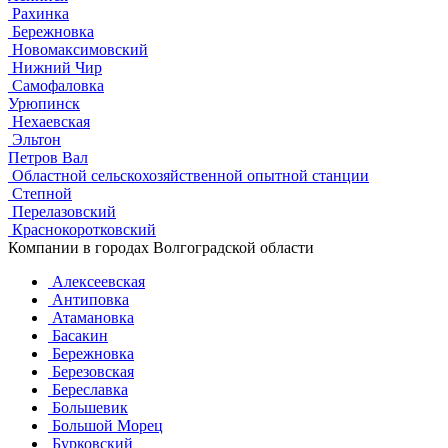
Рахинка
Бережновка
Новомаксимовский
Нижний Чир
Самофаловка
Урюпинск
Нехаевская
Эльтон
Петров Вал
Областной сельскохозяйственной опытной станции
Степной
Перелазовский
Краснокоротковский
Компании в городах Волгоградской области
Алексеевская
Антиповка
Атамановка
Басакин
Бережновка
Березовская
Береславка
Большевик
Большой Морец
Бурковский