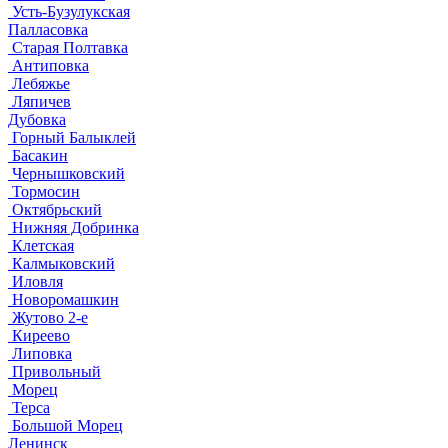
Усть-Бузулукская
Палласовка
Старая Полтавка
Антиповка
Лебяжье
Ляпичев
Дубовка
Горный Балыклей
Басакин
Чернышковский
Тормосин
Октябрьский
Нижняя Добринка
Клетская
Калмыковский
Иловля
Новоромашкин
Жутово 2-е
Киреево
Липовка
Привольный
Морец
Терса
Большой Морец
Ленинск