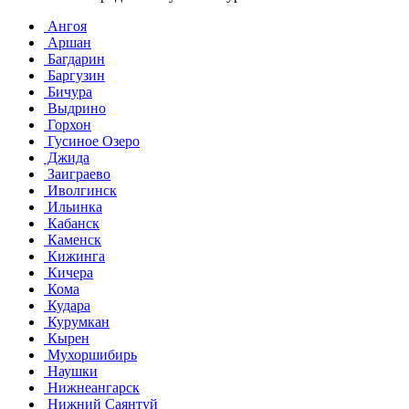
Ангоя
Аршан
Багдарин
Баргузин
Бичура
Выдрино
Горхон
Гусиное Озеро
Джида
Заиграево
Иволгинск
Ильинка
Кабанск
Каменск
Кижинга
Кичера
Кома
Кудара
Курумкан
Кырен
Мухоршибирь
Наушки
Нижнеангарск
Нижний Саянтуй