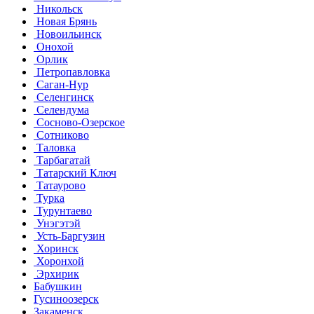
Никольск
Новая Брянь
Новоильинск
Онохой
Орлик
Петропавловка
Саган-Нур
Селенгинск
Селендума
Сосново-Озерское
Сотниково
Таловка
Тарбагатай
Татарский Ключ
Татаурово
Турка
Турунтаево
Унэгэтэй
Усть-Баргузин
Хоринск
Хоронхой
Эрхирик
Бабушкин
Гусиноозерск
Закаменск