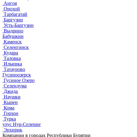
Ангоя
Онохой
Тарбагатай
Баргузин
Усть-Баргузин
Выдрино
Бабушкин
Каменск
Селенгинск
Кудара
Таловка
Ильинка
Татаурово
Гусиноозерск
Гусиное Озеро
Селендума
Джида
Наушки
Кырен
Кома
Горхон
Турка
улус Нур-Селение
Эрхирик
Компании в городах Республики Бурятии