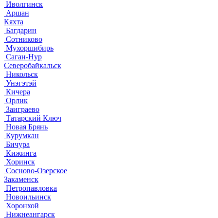
Иволгинск
Аршан
Кяхта
Багдарин
Сотниково
Мухоршибирь
Саган-Нур
Северобайкальск
Никольск
Унэгэтэй
Кичера
Орлик
Заиграево
Татарский Ключ
Новая Брянь
Курумкан
Бичура
Кижинга
Хоринск
Сосново-Озерское
Закаменск
Петропавловка
Новоильинск
Хоронхой
Нижнеангарск