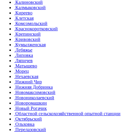
Калиновский
Калмыковский
Киреево
Клетская
Комсомольский
Краснокоротковский
Крепинский
Кривовский
Кумылженская
Лебяжье
Липовка
Ляпичев
Матышево
Морец
Нехаевская
Нижний Чир
Нижняя Добринка
Новомаксимовский
Новониколаевский
Новоромашкин
Новый Рогачик
Областной сельскохозяйственной опытной станции
Октябрьский
Ольховка
Перелазовский