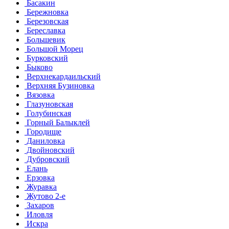
Басакин
Бережновка
Березовская
Береславка
Большевик
Большой Морец
Бурковский
Быково
Верхнекардаильский
Верхняя Бузиновка
Вязовка
Глазуновская
Голубинская
Горный Балыклей
Городище
Даниловка
Двойновский
Дубровский
Елань
Ерзовка
Журавка
Жутово 2-е
Захаров
Иловля
Искра