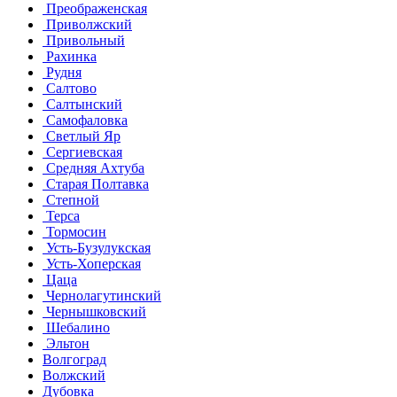
Преображенская
Приволжский
Привольный
Рахинка
Рудня
Салтово
Салтынский
Самофаловка
Светлый Яр
Сергиевская
Средняя Ахтуба
Старая Полтавка
Степной
Терса
Тормосин
Усть-Бузулукская
Усть-Хоперская
Цаца
Чернолагутинский
Чернышковский
Шебалино
Эльтон
Волгоград
Волжский
Дубовка